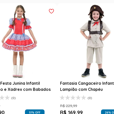
Festa Junina Infantil
Fantasia Cangaceiro Infant
o e Xadrex com Babados
Lampião com Chapéu
(0)
(0)
9
R$
229
,
99
90
R$
169
,
99
51
% OFF
26
% O