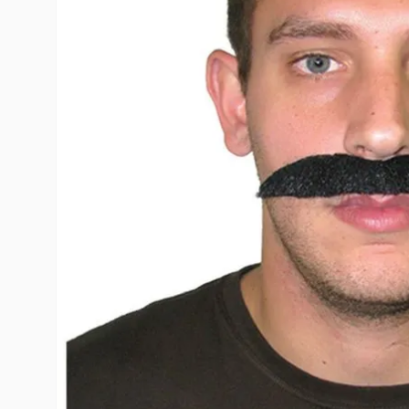
10
º
rumi