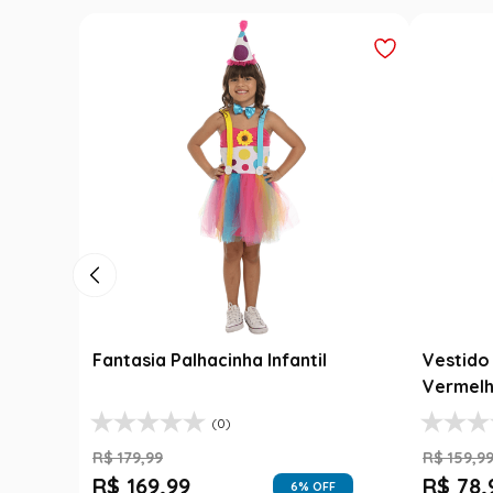
Fantasia Palhacinha Infantil
Vestido 
Vermelh
(0)
R$
179
,
99
R$
159
,
9
R$
169
,
99
R$
78
,
6
% OFF