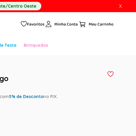
X
te/Centro Oeste
Favoritos
Minha Conta
de festa
Brinquedos
ngo
com
5
% de Desconto
no PIX.