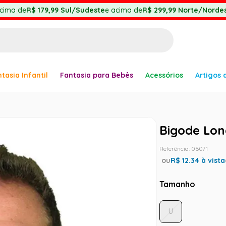
cima de
R$ 179,99
Sul/Sudeste
e acima de
R$ 299,99
Norte/Nordes
BUSCADOS
tasia Infantil
Fantasia para Bebês
Acessórios
Artigos 
anha
Bigode Lo
Referência
:
06071
ou
R$
12.34
à vista
er
Tamanho
U
ve