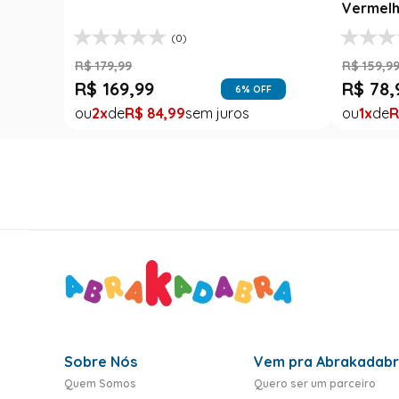
Vermelh
(0)
R$
179
,
99
R$
159
,
9
R$
169
,
99
R$
78
,
6
% OFF
2
R$
84
,
99
1
R
Sobre Nós
Vem pra Abrakadab
Quem Somos
Quero ser um parceiro