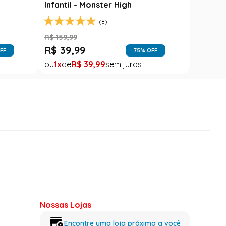
Infantil - Monster High
(8)
R$
159
,
99
R$
39
,
99
FF
75
% OFF
1
R$
39
,
99
Nossas Lojas
Encontre uma loja próxima a você