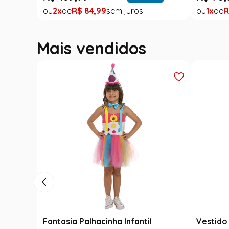
2
R$
84
,
99
1
R
Mais vendidos
Fantasia Palhacinha Infantil
Vestido 