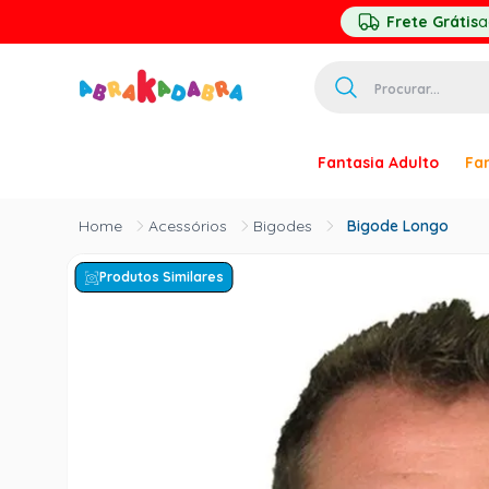
Frete Grátis
a
Procurar...
TERMOS MAIS 
Fantasia Adulto
Fan
1
º
homem ar
2
º
princesa
Acessórios
Bigodes
Bigode Longo
3
º
pirata
Produtos Similares
4
º
mascara
5
º
paquita
6
º
harry pott
7
º
palhaço
8
º
kpop
9
º
branca ne