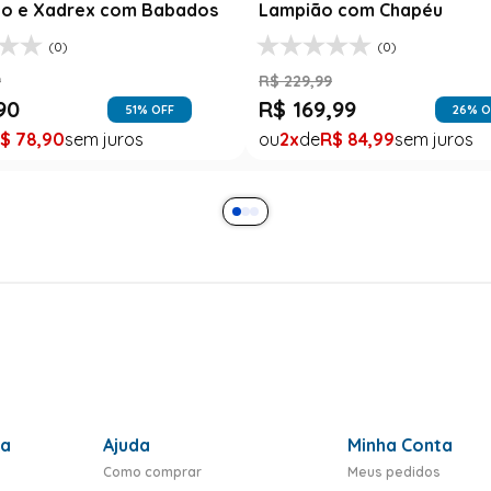
o e Xadrex com Babados
Lampião com Chapéu
(0)
(0)
9
R$
229
,
99
90
R$
169
,
99
51
% OFF
26
% O
$
78
,
90
2
R$
84
,
99
ra
Ajuda
Minha Conta
Como comprar
Meus pedidos