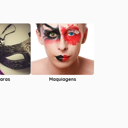
aras
Maquiagens