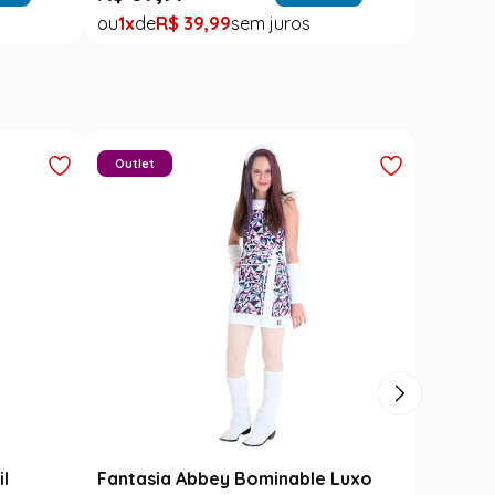
1
R$
39
,
99
Outlet
il
Fantasia Abbey Bominable Luxo