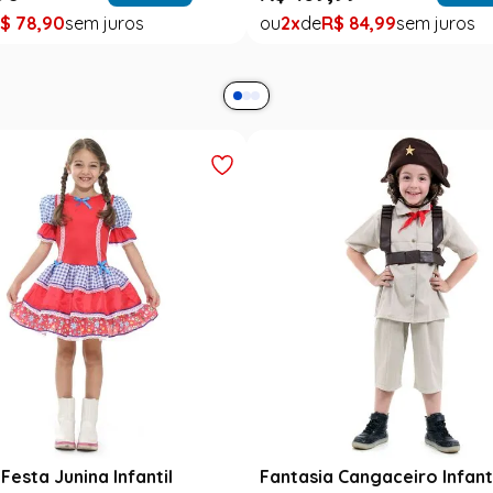
$
78
,
90
2
R$
84
,
99
Festa Junina Infantil
Fantasia Cangaceiro Infant