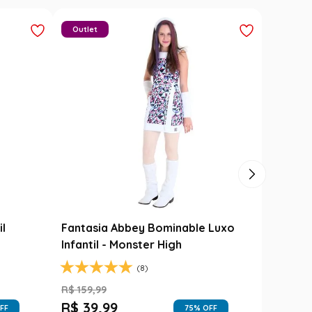
Outlet
il
Fantasia Abbey Bominable Luxo
Infantil - Monster High
(8)
R$
159
,
99
R$
39
,
99
FF
75
% OFF