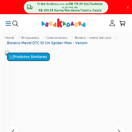
Frete Grátis
acima de
R$ 179,99
Sul/Sudeste
X
e acima de
R$ 299,99
Norte/Nordeste/Centro Oeste
Brinquedos
Colecionáveis
Boneco - metal die cast
Boneco Metal DTC 10 Cm Spider-Man - Venom
Produtos Similares