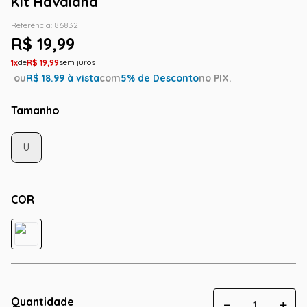
Kit Havaiana
Referência
:
86832
R$
19
,
99
1
R$
19
,
99
ou
R$
18.99
à vista
com
5
% de Desconto
no PIX.
Tamanho
U
COR
Quantidade
－
＋