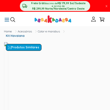
Frete Grátis
acima de
R$ 179,99
Sul/Sudeste
X
e acima de
R$ 299,99
Norte/Nordeste/Centro Oeste
Acessórios
Colar e marabus
Kit Havaiana
Produtos Similares