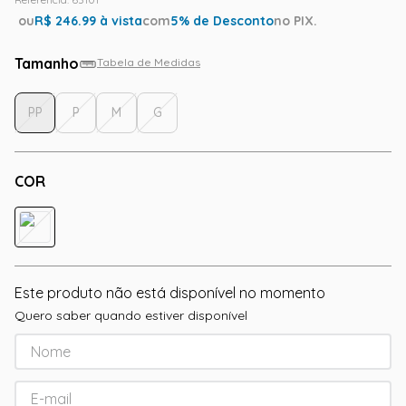
ou
R$
246.99
à vista
com
5
% de Desconto
no PIX.
Tamanho
Tabela de Medidas
PP
P
M
G
COR
Este produto não está disponível no momento
Quero saber quando estiver disponível