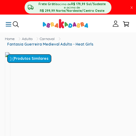
Frete Grátis
acima de
R$ 179,99
Sul/Sudeste
X
e acima de
R$ 299,99
Norte/Nordeste/Centro Oeste
Adulto
Carnaval
Fantasia Guerreira Medieval Adulto - Heat Girls
Produtos Similares