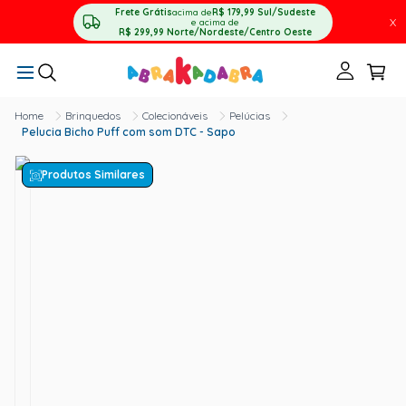
Frete Grátis
acima de
R$ 179,99
Sul/Sudeste
X
e acima de
R$ 299,99
Norte/Nordeste/Centro Oeste
Brinquedos
Colecionáveis
Pelúcias
Pelucia Bicho Puff com som DTC - Sapo
Produtos Similares