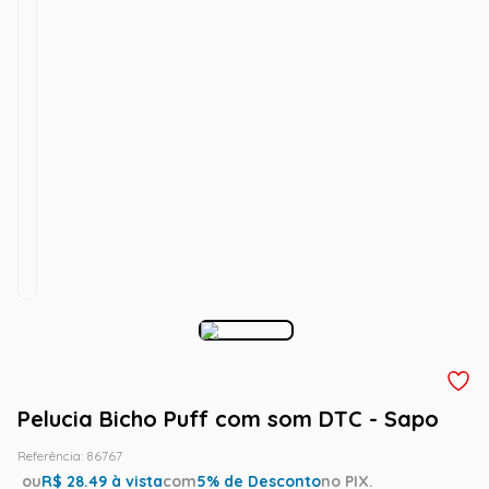
Pelucia Bicho Puff com som DTC - Sapo
Referência
:
86767
ou
R$
28.49
à vista
com
5
% de Desconto
no PIX.