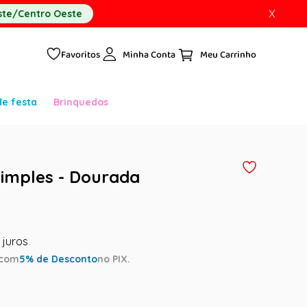
X
te/Centro Oeste
Favoritos
Minha Conta
de festa
Brinquedos
Simples - Dourada
com
5
% de Desconto
no PIX.