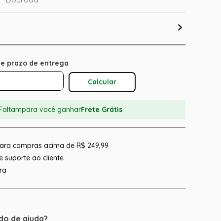
Calcular O Frete
Faltam
para você ganhar
Frete Grátis
 para compras acima de R$ 249,99
 suporte ao cliente
ra
do de ajuda?