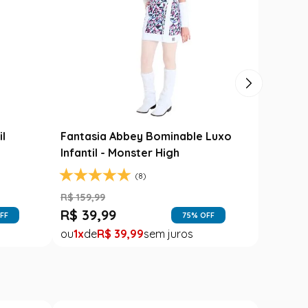
il
Fantasia Abbey Bominable Luxo
Infantil - Monster High
(8)
R$
159
,
99
R$
39
,
99
FF
75
% OFF
1
R$
39
,
99