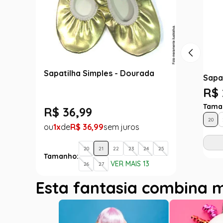
Sapatilha Simples - Dourada
Sapa
R$ 
Tama
R$
36
,
99
20
1
R$
36
,
99
20
21
22
23
24
25
Tamanho:
VER MAIS 13
26
27
Esta fantasia combina 