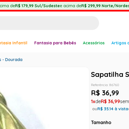
cima de
R$ 179,99
Sul/Sudeste
e acima de
R$ 299,99
Norte/Nordes
BUSCADOS
tasia Infantil
Fantasia para Bebês
Acessórios
Artigos 
anha
s - Dourada
Sapatilha 
Referência
:
86760
R$
36
,
99
1
R$
36
,
99
er
ou
R$
35.14
à vista
Tamanho
ve