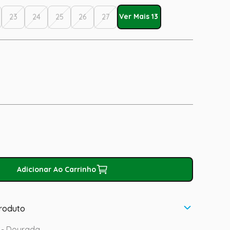
Ver Mais 13
23
24
25
26
27
Adicionar Ao Carrinho
roduto
s - Dourada