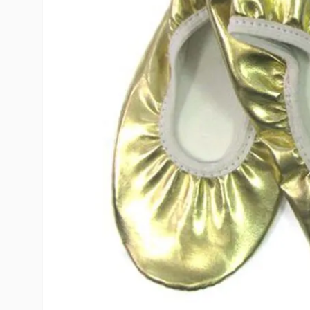
10
º
toy story