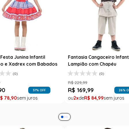
Festa Junina Infantil
Fantasia Cangaceiro Infant
o e Xadrex com Babados
Lampião com Chapéu
(0)
(0)
9
R$
229
,
99
90
R$
169
,
99
51
% OFF
26
% O
$
78
,
90
2
R$
84
,
99