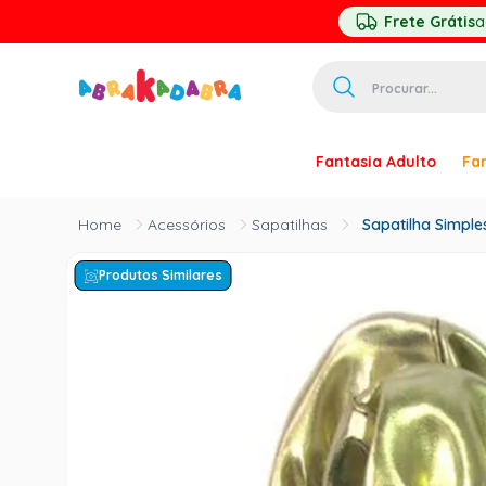
Frete Grátis
a
Procurar...
TERMOS MAIS 
Fantasia Adulto
Fan
1
º
homem ar
2
º
princesa
Acessórios
Sapatilhas
Sapatilha Simple
3
º
palhaço
Produtos Similares
4
º
pirata
5
º
mascara
6
º
paquita
7
º
harry pott
8
º
kpop
9
º
branca ne