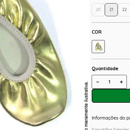
20
21
22
COR
Quantidade
－
＋
Informações do p
Sapatilha Simple