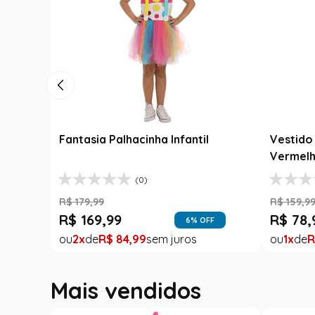
Fantasia Palhacinha Infantil
Vestido 
Vermelh
(0)
R$
179
,
99
R$
159
,
9
R$
169
,
99
R$
78
,
6
% OFF
2
R$
84
,
99
1
R
Mais vendidos