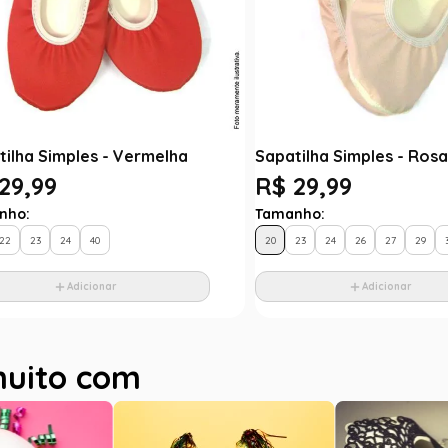
tilha Simples - Vermelha
Sapatilha Simples - Rosa
29,99
R$ 29,99
nho:
Tamanho:
22
23
24
40
20
23
24
26
27
29
Adicionar
Adicionar
muito com