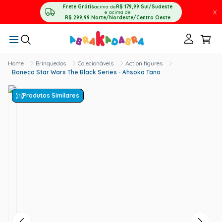
Frete Grátis
acima de
R$ 179,99
Sul/Sudeste
X
e acima de
R$ 299,99
Norte/Nordeste/Centro Oeste
Brinquedos
Colecionáveis
Action figures
Boneco Star Wars The Black Series - Ahsoka Tano
Produtos Similares