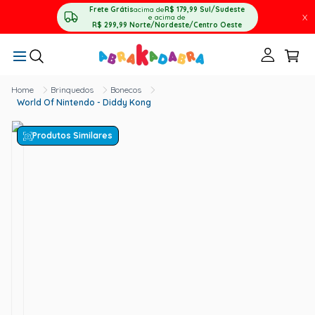
Frete Grátis
acima de
R$ 179,99
Sul/Sudeste
X
e acima de
R$ 299,99
Norte/Nordeste/Centro Oeste
Brinquedos
Bonecos
World Of Nintendo - Diddy Kong
Produtos Similares