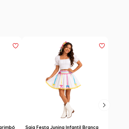
Carimbó
Saia Festa Junina Infantil Branca
Fantasi