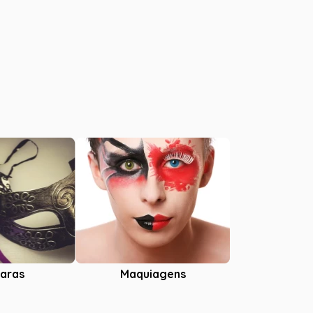
aras
Maquiagens