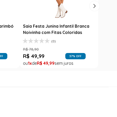
Carimbó
Saia Festa Junina Infantil Branca
Fantasi
l
Noivinha com Fitas Coloridas
Branca
(0)
R$
78
,
90
R$
139
,
9
R$
49
,
99
R$
79
,
FF
37
% OFF
1
R$
49
,
99
1