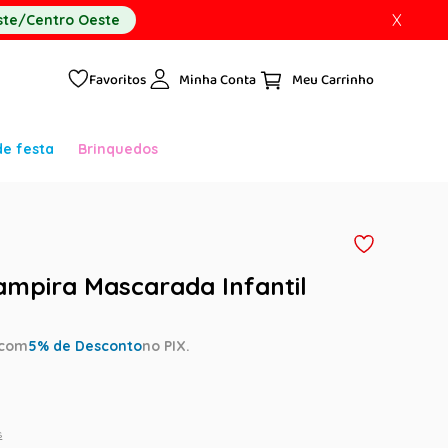
X
te/Centro Oeste
Favoritos
Minha Conta
de festa
Brinquedos
ampira Mascarada Infantil
com
5
% de Desconto
no PIX.
s