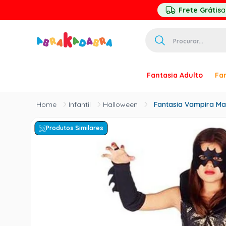
Frete Grátis
a
Procurar...
TERMOS MAIS 
Fantasia Adulto
Fan
1
º
homem ar
2
º
princesa
Infantil
Halloween
Fantasia Vampira Mas
3
º
pirata
Produtos Similares
4
º
paquita
5
º
harry pott
6
º
mascara
7
º
palhaço
8
º
kpop
9
º
rumi