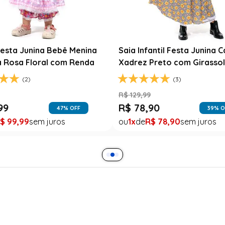
esta Junina Bebê Menina
Saia Infantil Festa Junina 
a Rosa Floral com Renda
Xadrez Preto com Girasso
(2)
(3)
9
R$
129
,
99
99
R$
78
,
90
47
% OFF
39
% O
$
99
,
99
1
R$
78
,
90