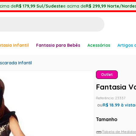
cima de
R$ 179,99
Sul/Sudeste
e acima de
R$ 299,99
Norte/Nordes
BUSCADOS
tasia Infantil
Fantasia para Bebês
Acessórios
Artigos 
anha
carada Infantil
Outlet
Fantasia V
er
Referência
:
23337
ou
R$
18.99
à vista
Tamanho
Tabela de Medida