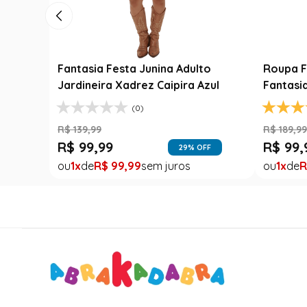
Luxo
Fantasia Festa Junina Adulto
Roupa F
Jardineira Xadrez Caipira Azul
Fantasi
(0)
R$
139
,
99
R$
189
,
9
R$
99
,
99
R$
99
,
FF
29
% OFF
1
R$
99
,
99
1
R