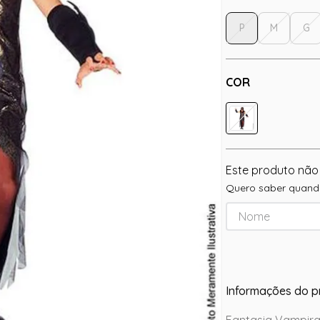
P
M
G
COR
Este produto não
Quero saber quando
Informações do p