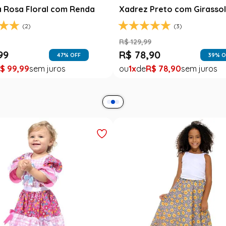
a Rosa Floral com Renda
Xadrez Preto com Girasso
(2)
(3)
9
R$
129
,
99
99
R$
78
,
90
47
% OFF
39
% O
$
99
,
99
1
R$
78
,
90