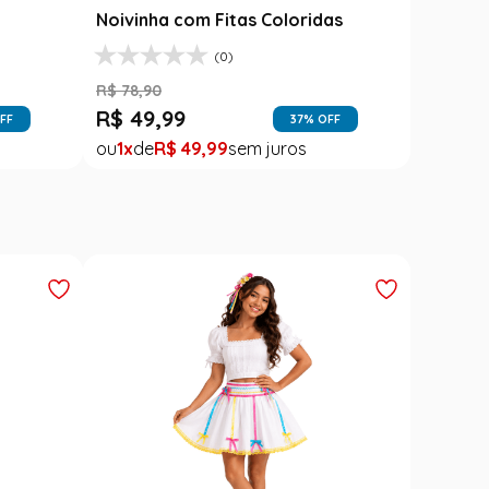
l
Noivinha com Fitas Coloridas
Branca
(0)
R$
78
,
90
R$
139
,
9
R$
49
,
99
R$
79
,
FF
37
% OFF
1
R$
49
,
99
1