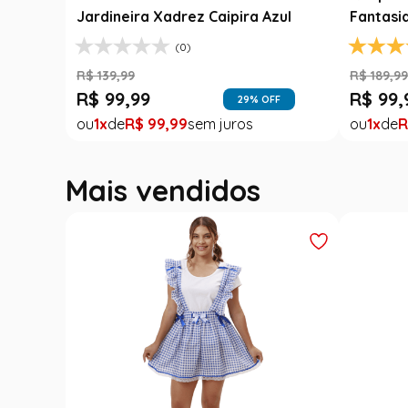
Jardineira Xadrez Caipira Azul
Fantasi
(0)
R$
139
,
99
R$
189
,
9
R$
99
,
99
R$
99
,
FF
29
% OFF
1
R$
99
,
99
1
R
Mais vendidos