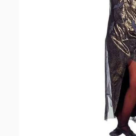
10
º
toy story