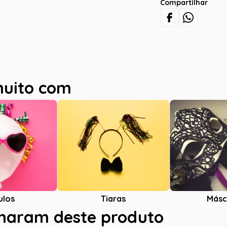
Compartilhar
muito com
ulos
Tiaras
Másc
charam deste produto