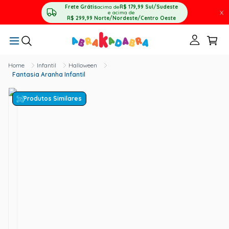
Frete Grátis
acima de
R$ 179,99
Sul/Sudeste
X
e acima de
R$ 299,99
Norte/Nordeste/Centro Oeste
Infantil
Halloween
Fantasia Aranha Infantil
Produtos Similares