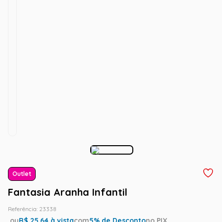
Outlet
Fantasia Aranha Infantil
Referência
:
23338
ou
R$
25.64
à vista
com
5
% de Desconto
no PIX.