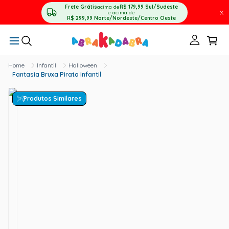
Frete Grátis
acima de
R$ 179,99
Sul/Sudeste
X
e acima de
R$ 299,99
Norte/Nordeste/Centro Oeste
Infantil
Halloween
Fantasia Bruxa Pirata Infantil
Produtos Similares