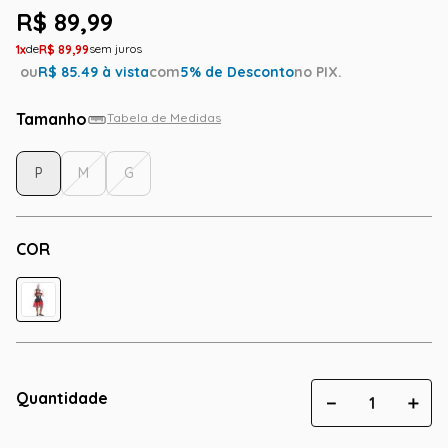
R$
89
,
99
1
R$
89
,
99
ou
R$
85.49
à vista
com
5
% de Desconto
no PIX.
Tamanho
Tabela de Medidas
P
M
G
COR
Quantidade
－
＋