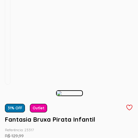
31
% OFF
Outlet
Fantasia Bruxa Pirata Infantil
Referência
:
23317
R$
129
,
99