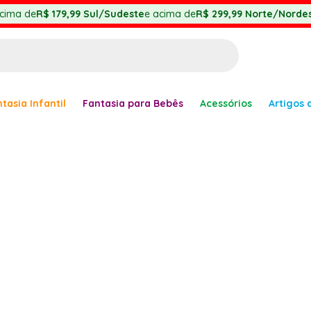
cima de
R$ 179,99
Sul/Sudeste
e acima de
R$ 299,99
Norte/Nordes
BUSCADOS
tasia Infantil
Fantasia para Bebês
Acessórios
Artigos 
anha
er
ve