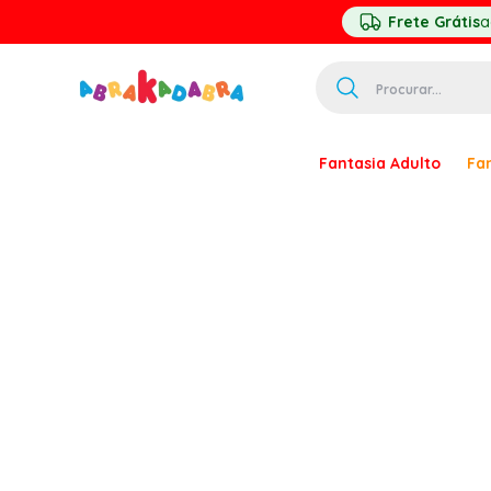
Frete Grátis
a
Procurar...
TERMOS MAIS 
Fantasia Adulto
Fan
1
º
homem ar
2
º
princesa
3
º
pirata
4
º
mascara
5
º
paquita
6
º
harry pott
7
º
palhaço
8
º
kpop
9
º
branca ne