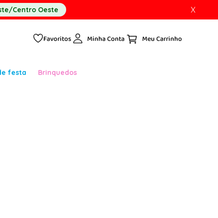
X
te/Centro Oeste
Favoritos
Minha Conta
de festa
Brinquedos