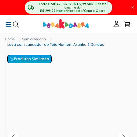
Frete Grátis
acima de
R$ 179,99
Sul/Sudeste
X
e acima de
R$ 299,99
Norte/Nordeste/Centro Oeste
Sem categoria
Luva com Lançador de Teia Homem Aranha 3 Dardos
Produtos Similares