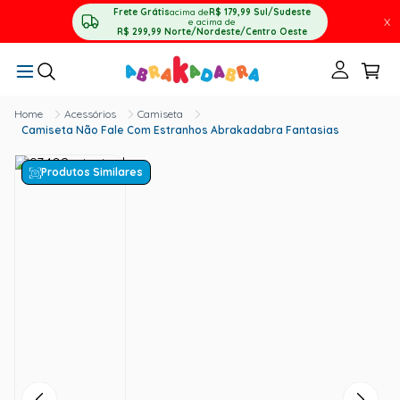
Frete Grátis
acima de
R$ 179,99
Sul/Sudeste
X
e acima de
R$ 299,99
Norte/Nordeste/Centro Oeste
Acessórios
Camiseta
Camiseta Não Fale Com Estranhos Abrakadabra Fantasias
Produtos Similares