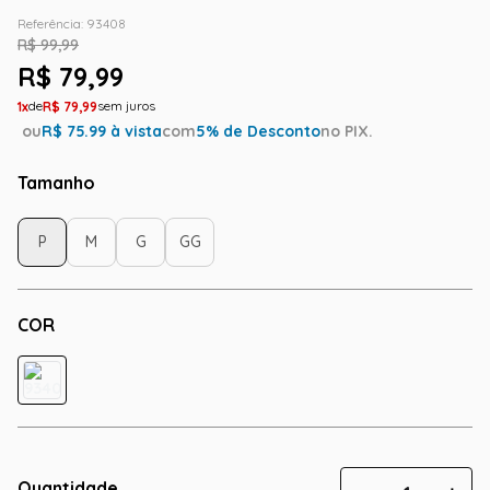
Referência
:
93408
R$
99
,
99
R$
79
,
99
1
R$
79
,
99
ou
R$
75.99
à vista
com
5
% de Desconto
no PIX.
Tamanho
P
M
G
GG
COR
Quantidade