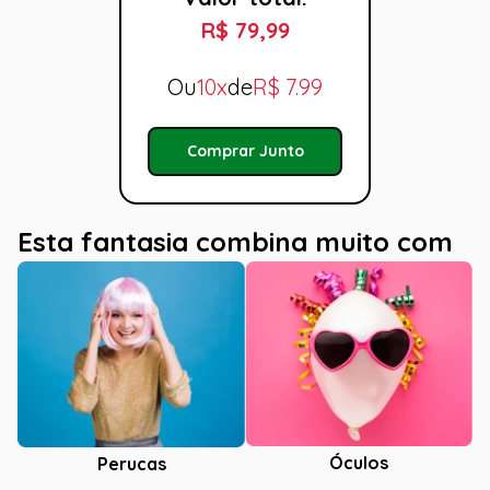
R$ 79,99
Ou
10x
de
R$
7.99
Comprar Junto
Esta fantasia combina muito com
Óculos
Perucas