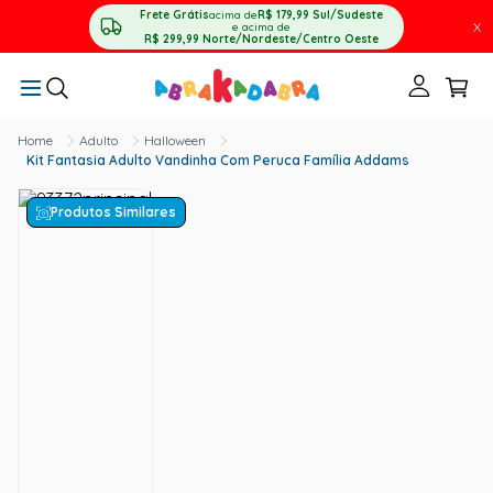
Frete Grátis
acima de
R$ 179,99
Sul/Sudeste
X
e acima de
R$ 299,99
Norte/Nordeste/Centro Oeste
Adulto
Halloween
Kit Fantasia Adulto Vandinha Com Peruca Família Addams
Produtos Similares