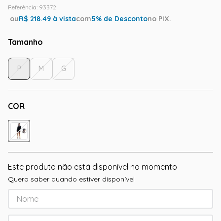
Referência
:
93372
ou
R$
218.49
à vista
com
5
% de Desconto
no PIX.
Tamanho
P
M
G
COR
Este produto não está disponível no momento
Quero saber quando estiver disponível