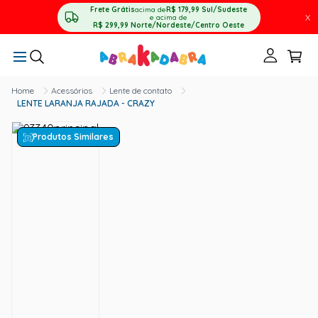
Frete Grátis
acima de
R$ 179,99
Sul/Sudeste
X
e acima de
R$ 299,99
Norte/Nordeste/Centro Oeste
Acessórios
Lente de contato
LENTE LARANJA RAJADA - CRAZY
Produtos Similares