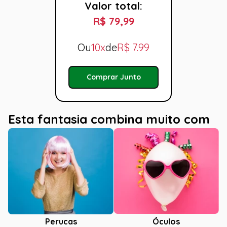
Valor total:
R$ 79,99
Ou
10x
de
R$
7.99
Comprar Junto
Esta fantasia combina muito com
Óculos
Perucas