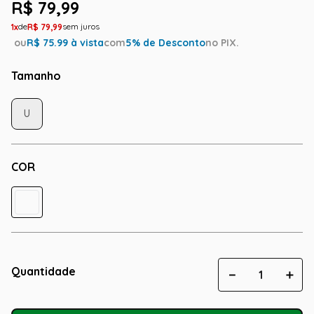
R$
79
,
99
1
R$
79
,
99
ou
R$
75.99
à vista
com
5
% de Desconto
no PIX.
Tamanho
U
COR
Quantidade
－
＋