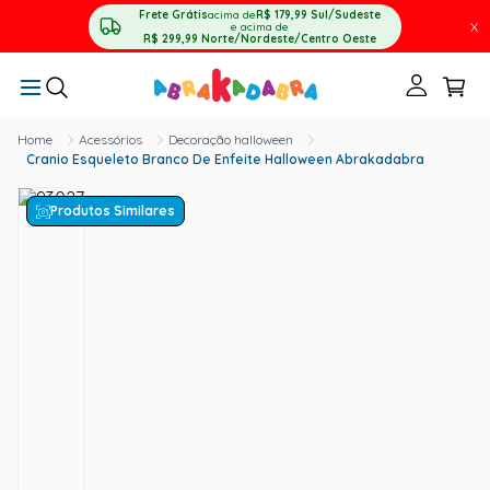
Frete Grátis
acima de
R$ 179,99
Sul/Sudeste
X
e acima de
R$ 299,99
Norte/Nordeste/Centro Oeste
Acessórios
Decoração halloween
Cranio Esqueleto Branco De Enfeite Halloween Abrakadabra
Produtos Similares