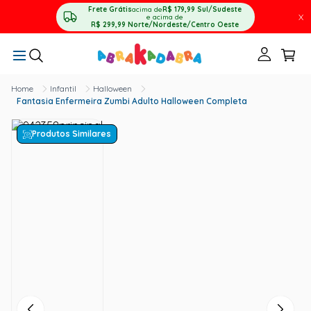
Frete Grátis
acima de
R$ 179,99
Sul/Sudeste
X
e acima de
R$ 299,99
Norte/Nordeste/Centro Oeste
Infantil
Halloween
Fantasia Enfermeira Zumbi Adulto Halloween Completa
Produtos Similares