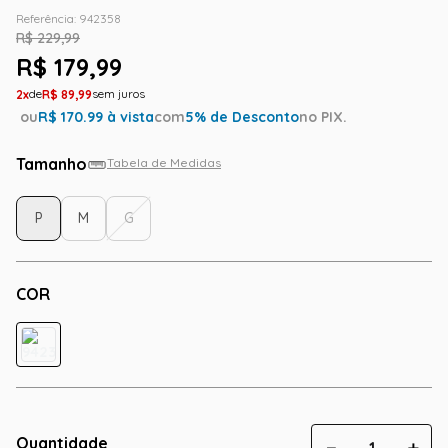
Referência
:
942358
R$
229
,
99
R$
179
,
99
2
R$
89
,
99
ou
R$
170.99
à vista
com
5
% de Desconto
no PIX.
Tamanho
Tabela de Medidas
P
M
G
COR
Quantidade
－
＋