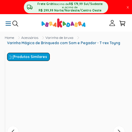
Frete Grátis
acima de
R$ 179,99
Sul/Sudeste
X
e acima de
R$ 299,99
Norte/Nordeste/Centro Oeste
Acessórios
Varinha de bruxa
Varinha Mágica de Brinquedo com Som e Pegador - T-rex Toyng
Produtos Similares