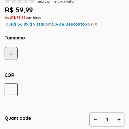
seja o primeiro a avaliar
R$
59
,
99
1
R$
59
,
99
ou
R$
56.99
à vista
com
5
% de Desconto
no PIX.
Tamanho
U
COR
Quantidade
－
＋