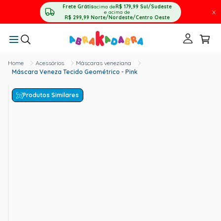
Frete Grátis
acima de
R$ 179,99
Sul/Sudeste
X
e acima de
R$ 299,99
Norte/Nordeste/Centro Oeste
Acessórios
Máscaras veneziana
Máscara Veneza Tecido Geométrico - Pink
Produtos Similares