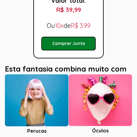
Valor total:
R$ 39,99
Ou
10x
de
R$
3.99
Comprar Junto
Esta fantasia combina muito com
Óculos
Perucas