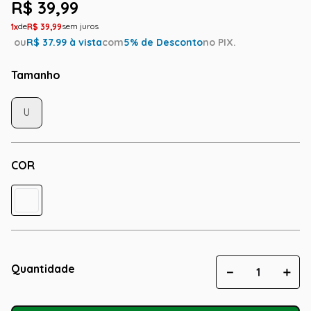
R$
39
,
99
1
R$
39
,
99
ou
R$
37.99
à vista
com
5
% de Desconto
no PIX.
Tamanho
U
COR
Quantidade
－
＋