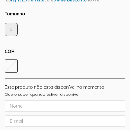
ou
R$
132.99
à vista
com
5
% de Desconto
no PIX.
Tamanho
U
COR
Este produto não está disponível no momento
Quero saber quando estiver disponível