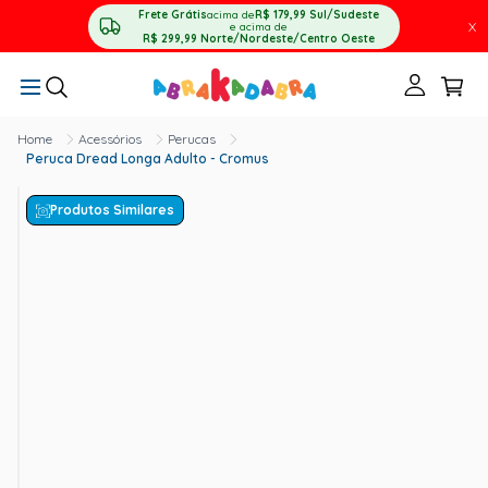
Frete Grátis
acima de
R$ 179,99
Sul/Sudeste
X
e acima de
R$ 299,99
Norte/Nordeste/Centro Oeste
Acessórios
Perucas
Peruca Dread Longa Adulto - Cromus
Produtos Similares