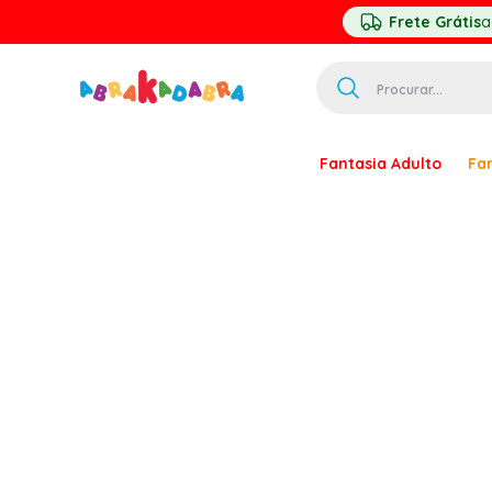
Frete Grátis
a
Procurar...
TERMOS MAIS 
Fantasia Adulto
Fan
1
º
homem ar
2
º
princesa
3
º
pirata
4
º
mascara
5
º
paquita
6
º
harry pott
7
º
palhaço
8
º
kpop
9
º
branca ne