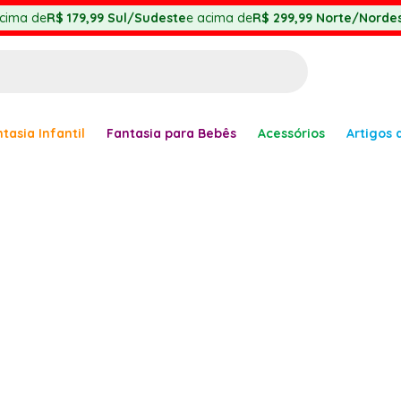
cima de
R$ 179,99
Sul/Sudeste
e acima de
R$ 299,99
Norte/Nordes
BUSCADOS
tasia Infantil
Fantasia para Bebês
Acessórios
Artigos 
anha
er
ve