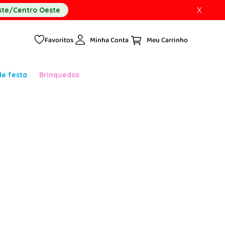
X
te/Centro Oeste
Favoritos
Minha Conta
de festa
Brinquedos