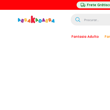
Frete Grátis
a
Procurar...
TERMOS MAIS 
Fantasia Adulto
Fan
1
º
homem ar
2
º
princesa
3
º
pirata
4
º
mascara
5
º
paquita
6
º
harry pott
7
º
palhaço
8
º
kpop
9
º
branca ne