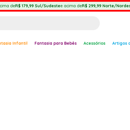
cima de
R$ 179,99
Sul/Sudeste
e acima de
R$ 299,99
Norte/Nordes
BUSCADOS
tasia Infantil
Fantasia para Bebês
Acessórios
Artigos 
anha
er
ve