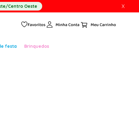
X
te/Centro Oeste
Favoritos
Minha Conta
de festa
Brinquedos