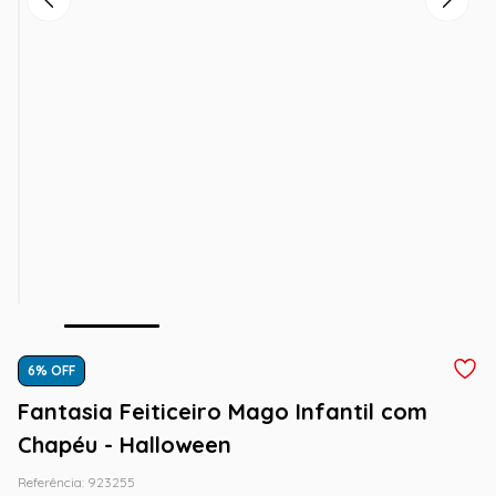
6
% OFF
Fantasia Feiticeiro Mago Infantil com
Chapéu - Halloween
Referência
:
923255