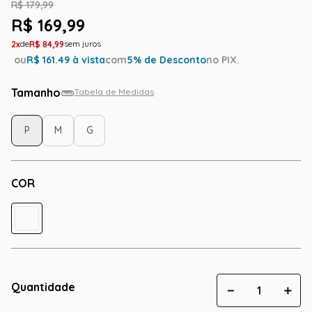
R$
179
,
99
R$
169
,
99
2
R$
84
,
99
ou
R$
161.49
à vista
com
5
% de Desconto
no PIX.
Tamanho
Tabela de Medidas
P
M
G
COR
Quantidade
－
＋