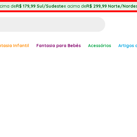
cima de
R$ 179,99
Sul/Sudeste
e acima de
R$ 299,99
Norte/Nordes
BUSCADOS
tasia Infantil
Fantasia para Bebês
Acessórios
Artigos 
anha
er
ve