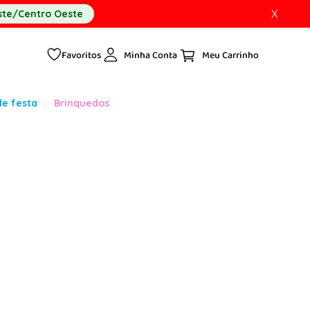
X
te/Centro Oeste
Favoritos
Minha Conta
de festa
Brinquedos