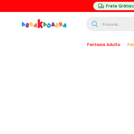
Frete Grátis
a
Procurar...
TERMOS MAIS 
Fantasia Adulto
Fan
1
º
homem ar
2
º
princesa
3
º
palhaço
4
º
pirata
5
º
mascara
6
º
paquita
7
º
harry pott
8
º
kpop
9
º
branca ne