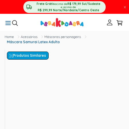
Frete Grátis
acima de
R$ 179,99
Sul/Sudeste
X
e acima de
R$ 299,99
Norte/Nordeste/Centro Oeste
Acessórios
Máscaras personagens
Máscara Samurai Latex Adulto
Produtos Similares