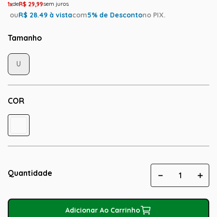
1
R$
29
,
99
ou
R$
28.49
à vista
com
5
% de Desconto
no PIX.
Tamanho
U
COR
Quantidade
－
＋
Adicionar Ao Carrinho