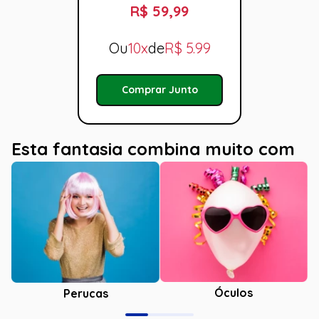
R$ 59,99
Ou
10x
de
R$
5.99
Comprar Junto
Esta fantasia combina muito com
Óculos
Perucas