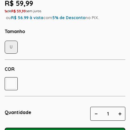
R$
59
,
99
1
R$
59
,
99
ou
R$
56.99
à vista
com
5
% de Desconto
no PIX.
Tamanho
U
COR
Quantidade
－
＋