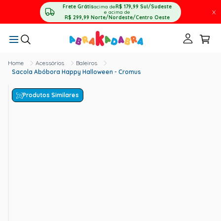
Frete Grátis
acima de
R$ 179,99
Sul/Sudeste
X
e acima de
R$ 299,99
Norte/Nordeste/Centro Oeste
Acessórios
Baleiros
Sacola Abóbora Happy Halloween - Cromus
Produtos Similares