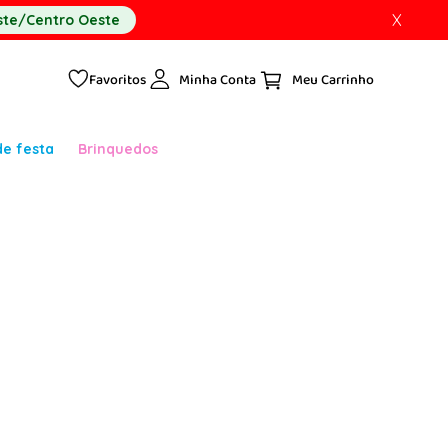
X
te/Centro Oeste
Favoritos
Minha Conta
de festa
Brinquedos