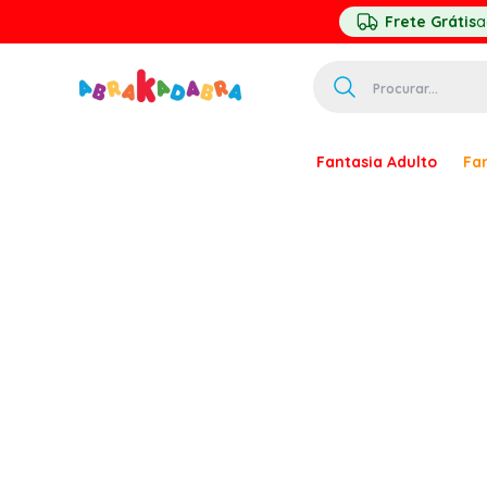
Frete Grátis
a
Procurar...
TERMOS MAIS 
Fantasia Adulto
Fan
1
º
homem ar
2
º
princesa
3
º
pirata
4
º
paquita
5
º
harry pott
6
º
palhaço
7
º
kpop
8
º
branca ne
9
º
toy story