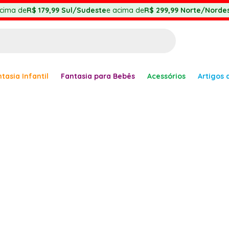
cima de
R$ 179,99
Sul/Sudeste
e acima de
R$ 299,99
Norte/Nordes
BUSCADOS
tasia Infantil
Fantasia para Bebês
Acessórios
Artigos 
anha
er
ve