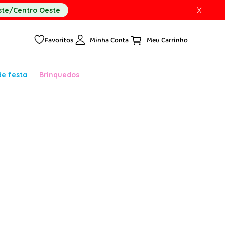
X
te/Centro Oeste
Favoritos
Minha Conta
de festa
Brinquedos