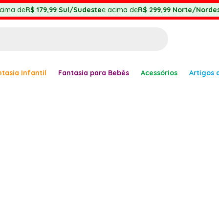
cima de
R$ 179,99
Sul/Sudeste
e acima de
R$ 299,99
Norte/Nordes
BUSCADOS
tasia Infantil
Fantasia para Bebês
Acessórios
Artigos 
anha
er
ve