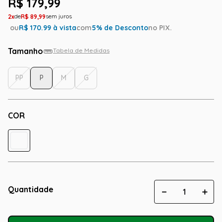
R$
179
,
99
2
R$
89
,
99
ou
R$
170.99
à vista
com
5
% de Desconto
no PIX.
Tamanho
Tabela de Medidas
PP
P
M
G
COR
Quantidade
－
＋