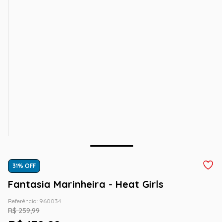
31
% OFF
Fantasia Marinheira - Heat Girls
Referência
:
960034
R$
259
,
99