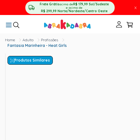
Frete Grátis
acima de
R$ 179,99
Sul/Sudeste
X
e acima de
R$ 299,99
Norte/Nordeste/Centro Oeste
Adulto
Profissões
Fantasia Marinheira - Heat Girls
Produtos Similares