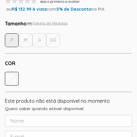
seja o primeiro a avaliar
ou
R$
132.99
à vista
com
5
% de Desconto
no PIX.
Tamanho
Tabela de Medidas
P
M
G
GG
COR
Este produto não está disponível no momento
Quero saber quando estiver disponível