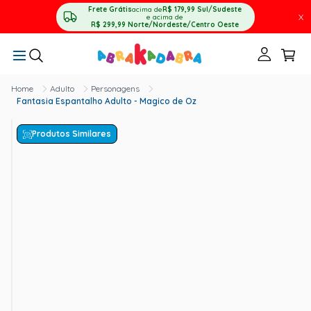
Frete Grátis
acima de
R$ 179,99
Sul/Sudeste
X
e acima de
R$ 299,99
Norte/Nordeste/Centro Oeste
Adulto
Personagens
Fantasia Espantalho Adulto - Magico de Oz
Produtos Similares