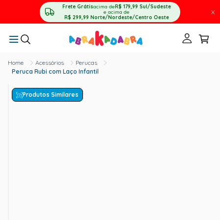
Frete Grátis
acima de
R$ 179,99
Sul/Sudeste
X
e acima de
R$ 299,99
Norte/Nordeste/Centro Oeste
Acessórios
Perucas
Peruca Rubi com Laço Infantil
Produtos Similares