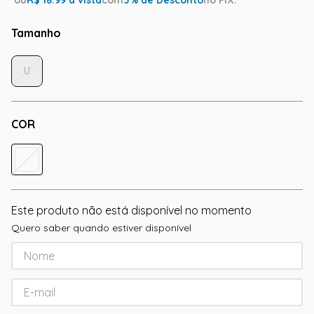
ou
R$
18.99
à vista
com
5
% de Desconto
no PIX.
Tamanho
U
COR
Este produto não está disponível no momento
Quero saber quando estiver disponível