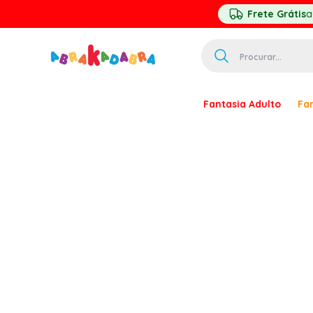
Frete Grátis
a
Procurar...
TERMOS MAIS 
Fantasia Adulto
Fan
1
º
homem ar
2
º
princesa
3
º
pirata
4
º
mascara
5
º
paquita
6
º
harry pott
7
º
palhaço
8
º
kpop
9
º
branca ne