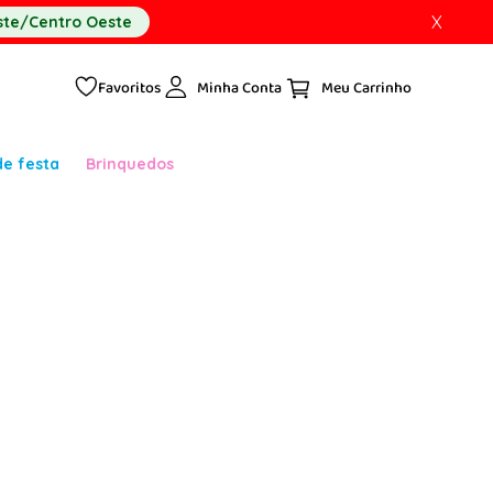
X
te/Centro Oeste
Favoritos
Minha Conta
de festa
Brinquedos