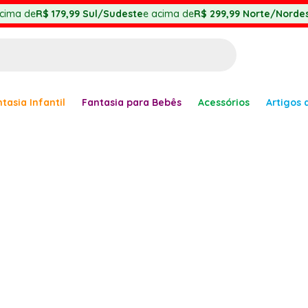
cima de
R$ 179,99
Sul/Sudeste
e acima de
R$ 299,99
Norte/Nordes
BUSCADOS
tasia Infantil
Fantasia para Bebês
Acessórios
Artigos 
anha
er
ve