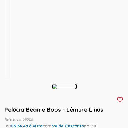
Pelúcia Beanie Boos - Lêmure Linus
Referência
:
89526
ou
R$
66.49
à vista
com
5
% de Desconto
no PIX.