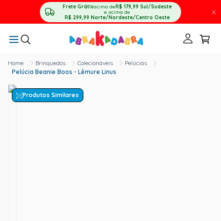
Frete Grátis
acima de
R$ 179,99
Sul/Sudeste
X
e acima de
R$ 299,99
Norte/Nordeste/Centro Oeste
Brinquedos
Colecionáveis
Pelúcias
Pelúcia Beanie Boos - Lêmure Linus
Produtos Similares