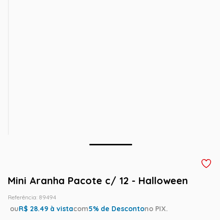
Mini Aranha Pacote c/ 12 - Halloween
Referência
:
89494
ou
R$
28.49
à vista
com
5
% de Desconto
no PIX.