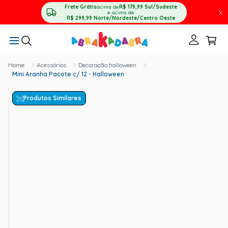
Frete Grátis
acima de
R$ 179,99
Sul/Sudeste
X
e acima de
R$ 299,99
Norte/Nordeste/Centro Oeste
Acessórios
Decoração halloween
Mini Aranha Pacote c/ 12 - Halloween
Produtos Similares