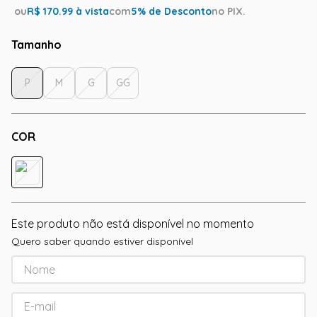
ou
R$
170.99
à vista
com
5
% de Desconto
no PIX.
Tamanho
P
M
G
GG
COR
Este produto não está disponível no momento
Quero saber quando estiver disponível