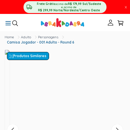
Frete Grátis
acima de
R$ 179,99
Sul/Sudeste
X
e acima de
R$ 299,99
Norte/Nordeste/Centro Oeste
Adulto
Personagens
Camisa Jogador - 001 Adulto - Round 6
Produtos Similares