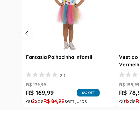
Fantasia Palhacinha Infantil
Vestido 
Vermelh
(0)
R$
179
,
99
R$
159
,
9
R$
169
,
99
R$
78
,
6
% OFF
2
R$
84
,
99
1
R