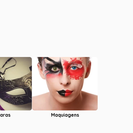
aras
Maquiagens