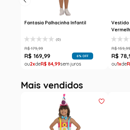
Fantasia Palhacinha Infantil
Vestido 
Vermelh
(0)
R$
179
,
99
R$
159
,
9
R$
169
,
99
R$
78
,
6
% OFF
2
R$
84
,
99
1
R
Mais vendidos