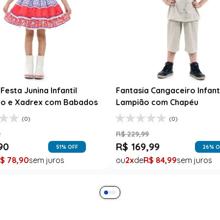
Festa Junina Infantil
Fantasia Cangaceiro Infant
o e Xadrex com Babados
Lampião com Chapéu
(0)
(0)
9
R$
229
,
99
90
R$
169
,
99
51
% OFF
26
% O
$
78
,
90
2
R$
84
,
99