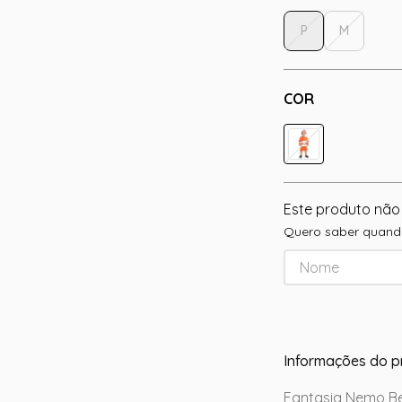
P
M
COR
Este produto não
Quero saber quando
Informações do p
Fantasia Nemo Be