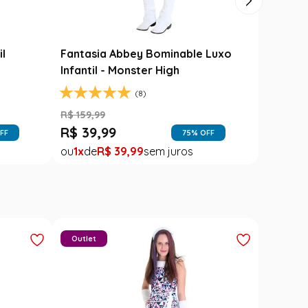
il
Fantasia Abbey Bominable Luxo
Infantil - Monster High
(8)
R$
159
,
99
R$
39
,
99
FF
75
% OFF
1
R$
39
,
99
Outlet