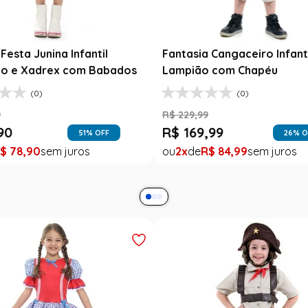
Festa Junina Infantil
Fantasia Cangaceiro Infant
o e Xadrex com Babados
Lampião com Chapéu
(0)
(0)
9
R$
229
,
99
90
R$
169
,
99
51
% OFF
26
% O
$
78
,
90
2
R$
84
,
99