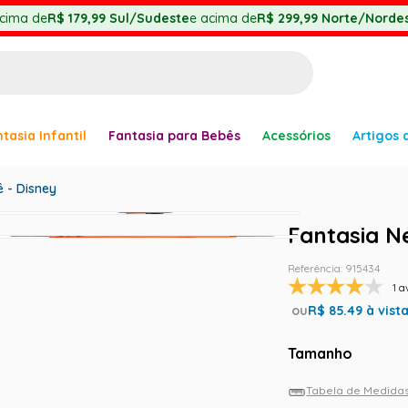
cima de
R$ 179,99
Sul/Sudeste
e acima de
R$ 299,99
Norte/Nordes
BUSCADOS
tasia Infantil
Fantasia para Bebês
Acessórios
Artigos 
anha
 - Disney
Fantasia N
Referência
:
915434
er
1 a
ou
R$
85.49
à vist
Tamanho
Tabela de Medida