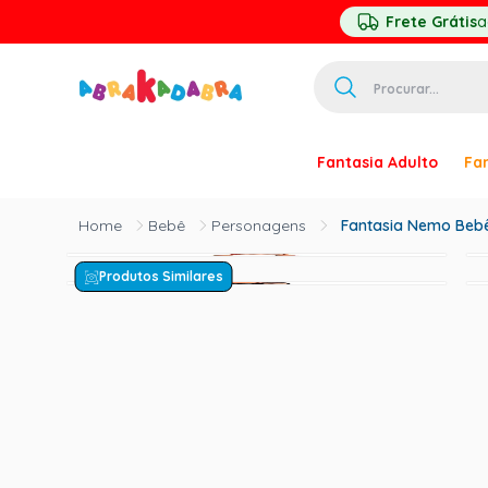
Frete Grátis
a
Procurar...
TERMOS MAIS 
Fantasia Adulto
Fan
1
º
homem ar
2
º
princesa
Bebê
Personagens
Fantasia Nemo Bebê
3
º
pirata
Produtos Similares
4
º
paquita
5
º
harry pott
6
º
mascara
7
º
palhaço
8
º
kpop
9
º
rumi