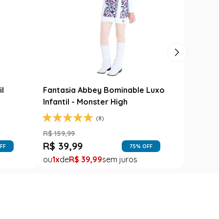
il
Fantasia Abbey Bominable Luxo
Infantil - Monster High
(8)
R$
159
,
99
R$
39
,
99
FF
75
% OFF
1
R$
39
,
99