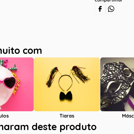
Compartilhar
muito com
ulos
Tiaras
Másc
charam deste produto