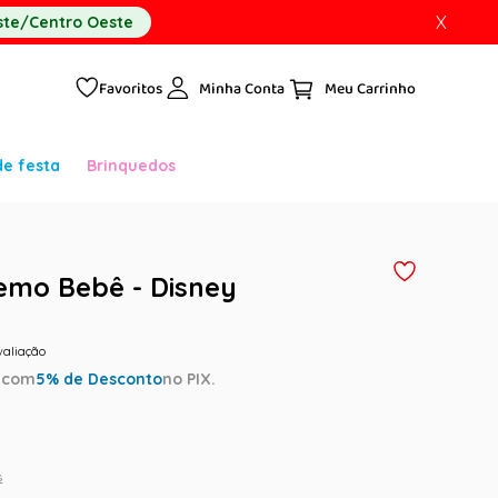
X
te/Centro Oeste
Favoritos
Minha Conta
de festa
Brinquedos
emo Bebê - Disney
valiação
a
com
5
% de Desconto
no PIX.
s