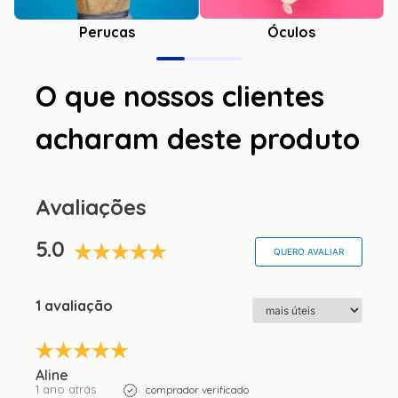
Óculos
Perucas
O que nossos clientes
acharam deste produto
Avaliações
5.0
QUERO AVALIAR
1 avaliação
Aline
1 ano atrás
comprador verificado