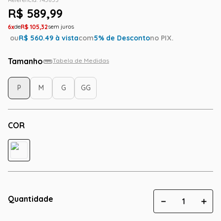
R$
589
,
99
6
R$
105
,
32
ou
R$
560.49
à vista
com
5
% de Desconto
no PIX.
Tamanho
Tabela de Medidas
P
M
G
GG
COR
Quantidade
－
＋