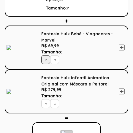
Tamanho:
P
Fantasia Hulk Bebê - Vingadores -
Marvel
R$ 69,99
Tamanho:
P
M
Fantasia Hulk Infantil Animation
Original com Máscara e Peitoral -
R$ 279,99
Vingadores - Marvel
Tamanho:
M
G