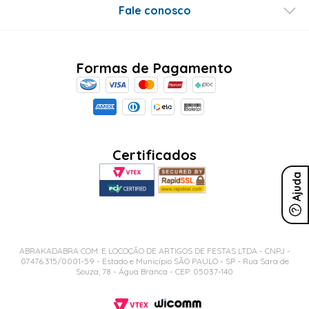
Fale conosco
Formas de Pagamento
Certificados
Ajuda
ABRAKADABRA COM. E LOCOÇÃO DE ARTIGOS DE FESTAS LTDA - CNPJ -
07.476.315/0001-59 - Estado e Município SÃO PAULO - SP - Rua Sara de
Souza, 78 - Água Branca - CEP: 05037-140