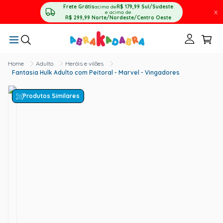
Frete Grátis
acima de
R$ 179,99
Sul/Sudeste
X
e acima de
R$ 299,99
Norte/Nordeste/Centro Oeste
Adulto
Heróis e vilões
Fantasia Hulk Adulto com Peitoral - Marvel - Vingadores
Produtos Similares