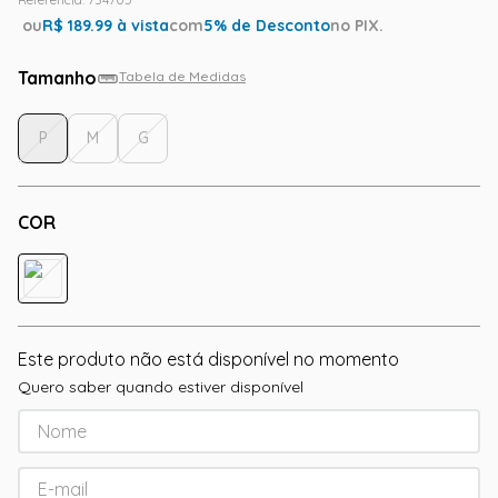
ou
R$
189.99
à vista
com
5
% de Desconto
no PIX.
Tamanho
Tabela de Medidas
P
M
G
COR
Este produto não está disponível no momento
Quero saber quando estiver disponível