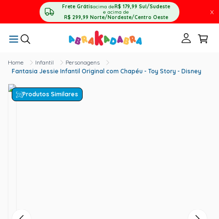
Frete Grátis
acima de
R$ 179,99
Sul/Sudeste
X
e acima de
R$ 299,99
Norte/Nordeste/Centro Oeste
Infantil
Personagens
Fantasia Jessie Infantil Original com Chapéu - Toy Story - Disney
Produtos Similares