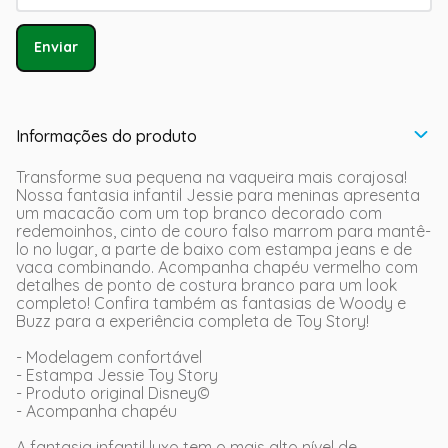
Enviar
Informações do produto
Transforme sua pequena na vaqueira mais corajosa!
Nossa fantasia infantil Jessie para meninas apresenta
um macacão com um top branco decorado com
redemoinhos, cinto de couro falso marrom para mantê-
lo no lugar, a parte de baixo com estampa jeans e de
vaca combinando. Acompanha chapéu vermelho com
detalhes de ponto de costura branco para um look
completo! Confira também as fantasias de Woody e
Buzz para a experiência completa de Toy Story!
- Modelagem confortável
- Estampa Jessie Toy Story
- Produto original Disney©
- Acompanha chapéu
A fantasia infantil luxo tem o mais alto nível de