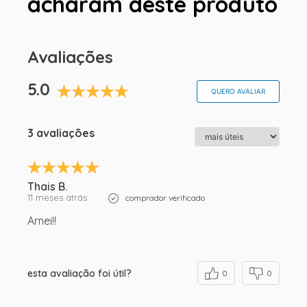
acharam deste produto
Avaliações
5.0
QUERO AVALIAR
3 avaliações
Thais B.
11 meses atrás
comprador verificado
Amei!!
esta avaliação foi útil?
0
0