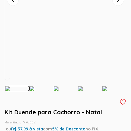
Kit Duende para Cachorro - Natal
Referência
:
970332
ou
R$
37.99
à vista
com
5
% de Desconto
no PIX.