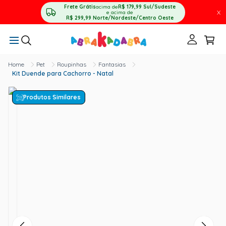
Frete Grátis
acima de
R$ 179,99
Sul/Sudeste
X
e acima de
R$ 299,99
Norte/Nordeste/Centro Oeste
Pet
Roupinhas
Fantasias
Kit Duende para Cachorro - Natal
Produtos Similares