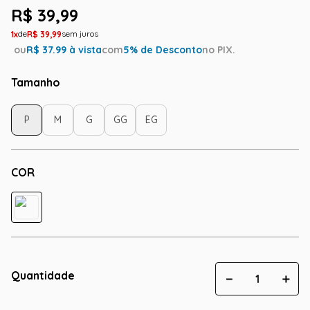
R$
39
,
99
1
R$
39
,
99
ou
R$
37.99
à vista
com
5
% de Desconto
no PIX.
Tamanho
P
M
G
GG
EG
COR
Quantidade
－
＋