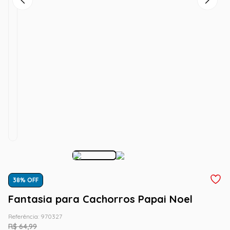
38
% OFF
Fantasia para Cachorros Papai Noel
Referência
:
970327
R$
64
,
99