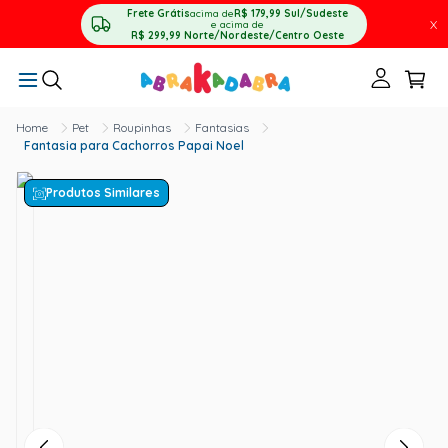
Frete Grátis
acima de
R$ 179,99
Sul/Sudeste
X
e acima de
R$ 299,99
Norte/Nordeste/Centro Oeste
Pet
Roupinhas
Fantasias
Fantasia para Cachorros Papai Noel
Produtos Similares