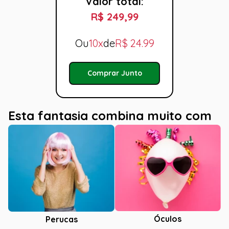
Valor total:
R$ 249,99
Ou
10x
de
R$
24.99
Comprar Junto
Esta fantasia combina muito com
Óculos
Perucas