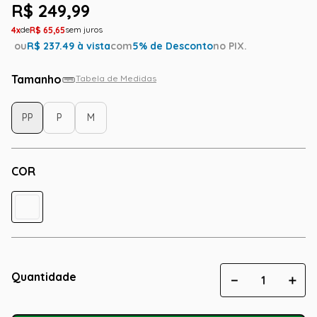
R$
249
,
99
4
R$
65
,
65
ou
R$
237.49
à vista
com
5
% de Desconto
no PIX.
Tamanho
Tabela de Medidas
PP
P
M
COR
Quantidade
－
＋