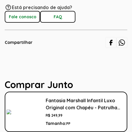
Está precisando de ajuda?
Fale conosco
FAQ
Compartilhar
Comprar Junto
Fantasia Marshall Infantil Luxo
Original com Chapéu - Patrulha
Canina
R$
249
,
99
Tamanho:
PP