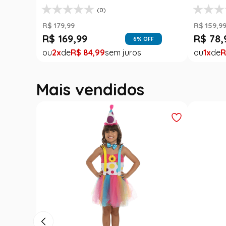
(0)
R$
179
,
99
R$
159
,
9
R$
169
,
99
R$
78
,
6
% OFF
2
R$
84
,
99
1
R
Mais vendidos