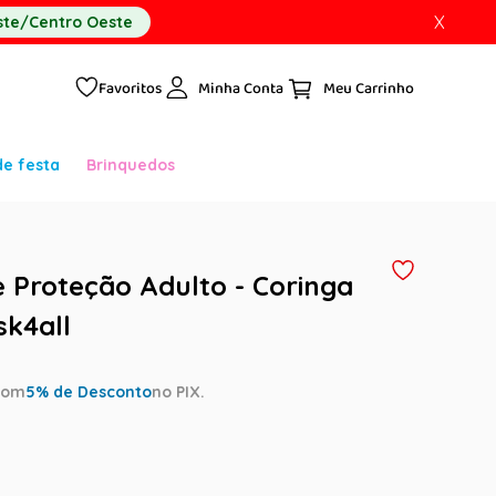
X
te/Centro Oeste
Favoritos
Minha Conta
de festa
Brinquedos
 Proteção Adulto - Coringa
k4all
com
5
% de Desconto
no PIX.