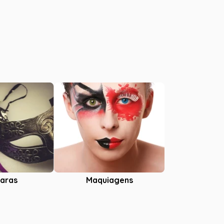
aras
Maquiagens