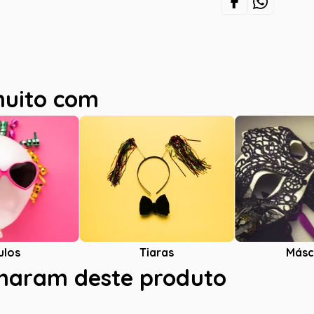
muito com
ulos
Tiaras
Másc
charam deste produto