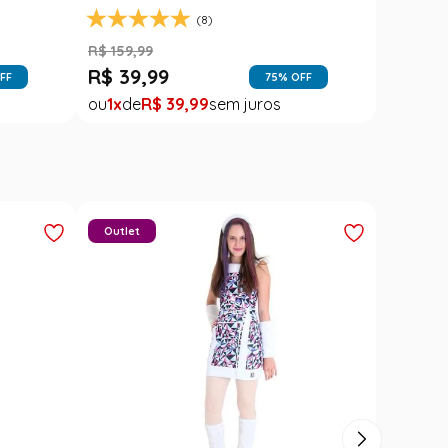
(8)
R$
159
,
99
R$
39
,
99
FF
75
% OFF
1
R$
39
,
99
Outlet