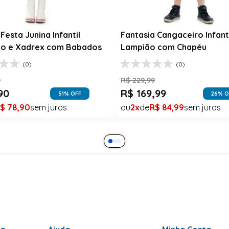
Festa Junina Infantil
Fantasia Cangaceiro Infant
o e Xadrex com Babados
Lampião com Chapéu
(0)
(0)
9
R$
229
,
99
90
R$
169
,
99
51
% OFF
26
% O
$
78
,
90
2
R$
84
,
99