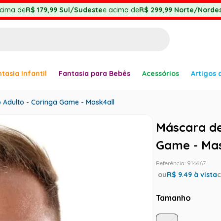
cima de
R$ 179,99
Sul/Sudeste
e acima de
R$ 299,99
Norte/Nordes
BUSCADOS
tasia Infantil
Fantasia para Bebês
Acessórios
Artigos 
anha
 Adulto - Coringa Game - Mask4all
Máscara de
Game - Mas
Referência
:
914667
ou
R$
9.49
à vista
er
Tamanho
ve