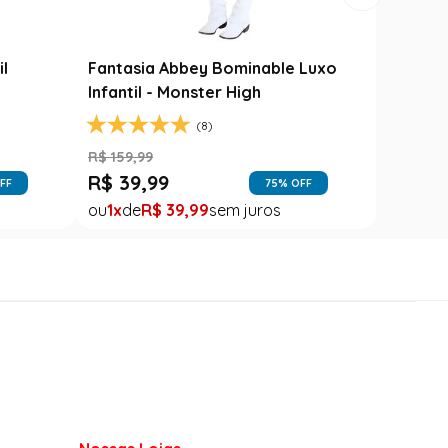
il
Fantasia Abbey Bominable Luxo
Infantil - Monster High
(8)
R$
159
,
99
R$
39
,
99
FF
75
% OFF
1
R$
39
,
99