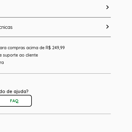
cnicas
 para compras acima de R$ 249,99
 suporte ao cliente
ra
do de ajuda?
FAQ