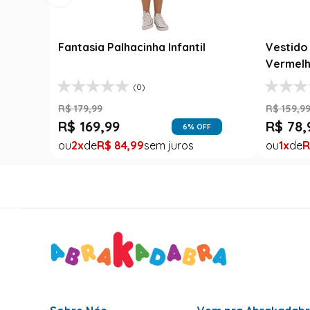
Fantasia Palhacinha Infantil
Vestido 
Vermelh
(0)
R$
179
,
99
R$
159
,
9
R$
169
,
99
R$
78
,
6
% OFF
2
R$
84
,
99
1
R