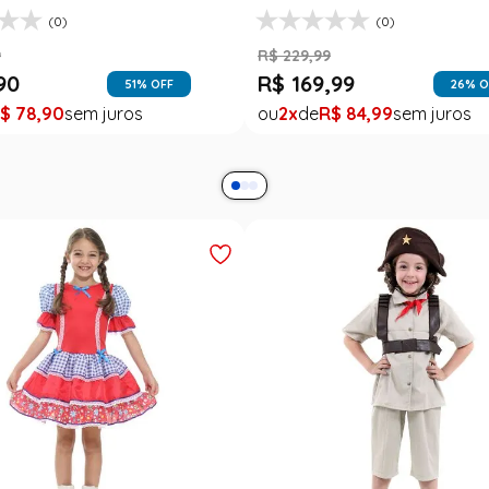
(0)
(0)
9
R$
229
,
99
90
R$
169
,
99
51
% OFF
26
% O
$
78
,
90
2
R$
84
,
99