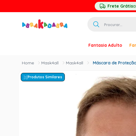
Frete Grátis
a
Procurar...
TERMOS MAIS 
Fantasia Adulto
Fan
1
º
homem ar
2
º
princesa
Mask4all
Mask4all
Máscara de Proteção
3
º
palhaço
Produtos Similares
4
º
pirata
5
º
mascara
6
º
paquita
7
º
harry pott
8
º
branca ne
9
º
kpop