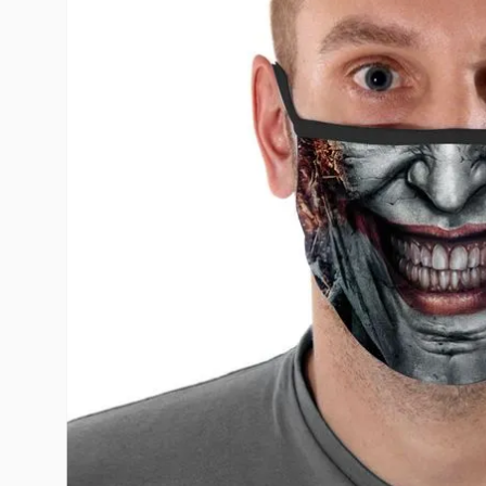
10
º
toy story