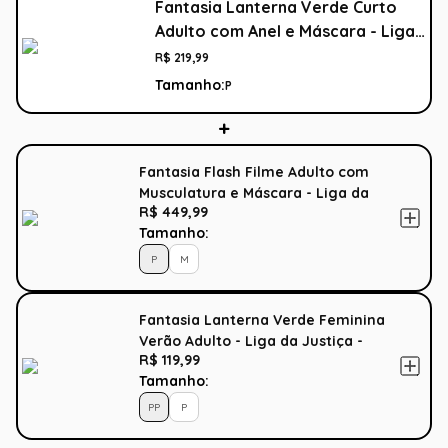
Fantasia Lanterna Verde Curto
Adulto com Anel e Máscara - Liga
da Justiça
R$
219
,
99
Tamanho:
P
Fantasia Flash Filme Adulto com
Musculatura e Máscara - Liga da
R$ 449,99
Justiça
Tamanho:
P
M
Fantasia Lanterna Verde Feminina
Verão Adulto - Liga da Justiça -
R$ 119,99
Original
Tamanho:
PP
P