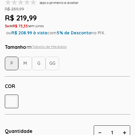
seja o primeiro a avaliar
R$
259
,
99
R$
219
,
99
3
R$
73
,
33
ou
R$
208.99
à vista
com
5
% de Desconto
no PIX.
Tamanho
Tabela de Medidas
P
M
G
GG
COR
Quantidade
－
＋