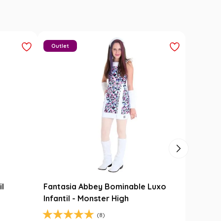
Carimbó
Saia Festa Junina Infantil Branca
l
Noivinha com Fitas Coloridas
R$
78
,
90
R$
49
,
99
FF
37
% OFF
1
R$
49
,
99