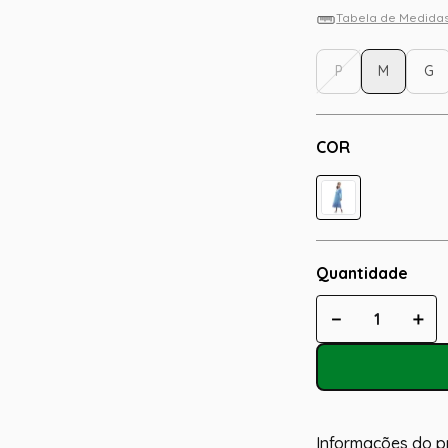
Tabela de Medida
P
M
G
COR
Quantidade
－
＋
Informações do p