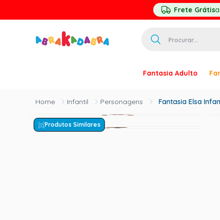
Frete Grátis
a
Procurar...
TERMOS MAIS 
Fantasia Adulto
Fan
1
º
homem ar
2
º
princesa
Infantil
Personagens
Fantasia Elsa Infan
3
º
pirata
Produtos Similares
4
º
paquita
5
º
harry pott
6
º
mascara
7
º
palhaço
8
º
kpop
9
º
rumi