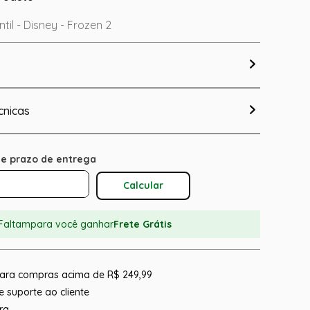
ntil - Disney - Frozen 2
cnicas
Calcular O Frete
Faltam
para você ganhar
Frete Grátis
 para compras acima de R$ 249,99
 suporte ao cliente
ra