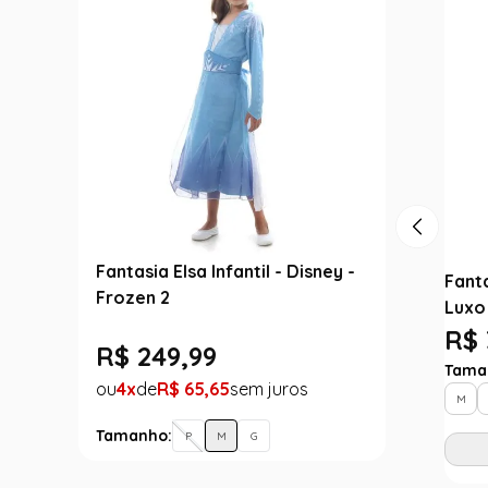
Fantasia Elsa Infantil - Disney -
Fanta
Frozen 2
Luxo
R$ 
R$
249
,
99
Tama
4
R$
65
,
65
M
Tamanho:
P
M
G