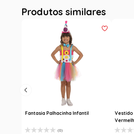
Produtos similares
Fantasia Festa Junina Adulto
Roupa F
Jardineira Xadrez Caipira Azul
Fantasi
R$
139
,
99
R$
189
,
9
Luxo
R$
99
,
99
R$
99
,
29
% OFF
1
R$
99
,
99
1
R