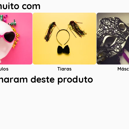
muito com
ulos
Tiaras
Másc
charam deste produto