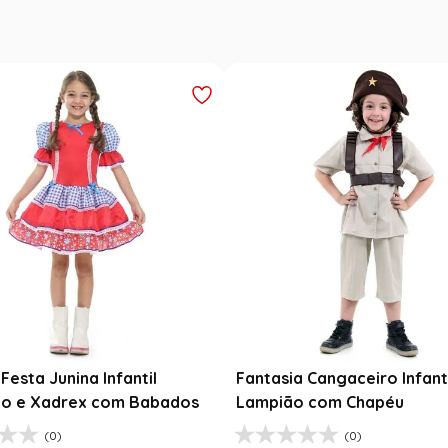
esta Junina Bebê Menina
Saia Infantil Festa Junina 
a Rosa Floral com Renda
Xadrez Preto com Girasso
9
R$
129
,
99
99
R$
78
,
90
47
% OFF
39
% O
$
99
,
99
1
R$
78
,
90