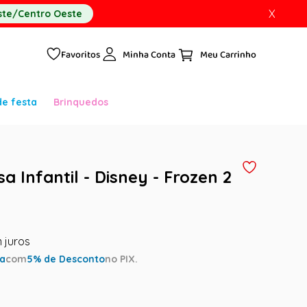
X
te/Centro Oeste
Favoritos
Minha Conta
de festa
Brinquedos
sa Infantil - Disney - Frozen 2
ta
com
5
% de Desconto
no PIX.