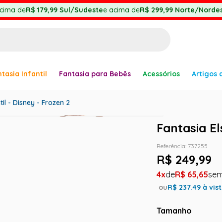
cima de
R$ 179,99
Sul/Sudeste
e acima de
R$ 299,99
Norte/Nordes
BUSCADOS
tasia Infantil
Fantasia para Bebês
Acessórios
Artigos 
anha
til - Disney - Frozen 2
Fantasia El
Referência
:
737255
er
R$
249
,
99
4
R$
65
,
65
ou
R$
237.49
à vis
Tamanho