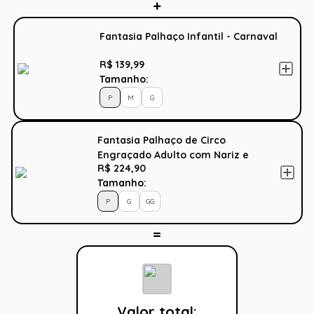
Fantasia Palhaço Infantil - Carnaval
R$ 139,99
Tamanho:
P
M
G
Fantasia Palhaço de Circo
Engraçado Adulto com Nariz e
R$ 224,90
Peruca
Tamanho:
P
G
GG
Valor total: