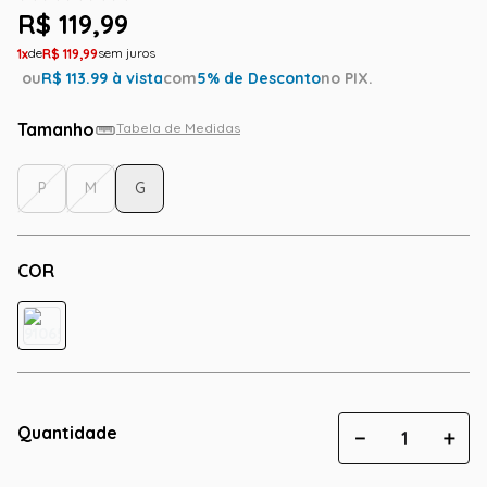
R$
119
,
99
1
R$
119
,
99
ou
R$
113.99
à vista
com
5
% de Desconto
no PIX.
Tamanho
Tabela de Medidas
P
M
G
COR
Quantidade
－
＋