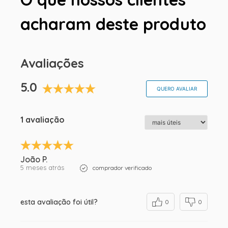
acharam deste produto
Avaliações
5.0
QUERO AVALIAR
1 avaliação
João P.
5 meses atrás
comprador verificado
esta avaliação foi útil?
0
0