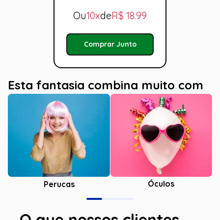
Ou
10x
de
R$
18.99
Comprar Junto
Esta fantasia combina muito com
Óculos
Perucas
O que nossos clientes