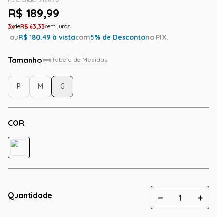
R$
189
,
99
3
R$
63
,
33
ou
R$
180.49
à vista
com
5
% de Desconto
no PIX.
Tamanho
Tabela de Medidas
P
M
G
COR
Quantidade
－
＋