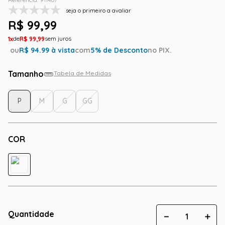
seja o primeiro a avaliar
R$
99
,
99
1
R$
99
,
99
ou
R$
94.99
à vista
com
5
% de Desconto
no PIX.
Tamanho
Tabela de Medidas
P
M
G
GG
COR
Quantidade
－
＋