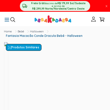
Frete Grátis
acima de
R$ 179,99
Sul/Sudeste
X
e acima de
R$ 299,99
Norte/Nordeste/Centro Oeste
Bebê
Halloween
Fantasia Macacão Conde Dracula Bebê - Halloween
Produtos Similares