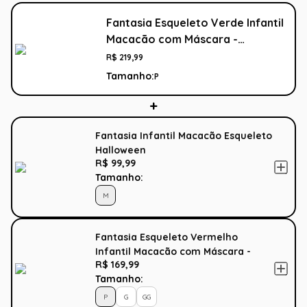
Fantasia Esqueleto Verde Infantil
Macacão com Máscara -
Halloween
R$
219
,
99
Tamanho:
P
Fantasia Infantil Macacão Esqueleto
Halloween
R$ 99,99
Tamanho:
M
Fantasia Esqueleto Vermelho
Infantil Macacão com Máscara -
R$ 169,99
Halloween
Tamanho:
P
G
GG