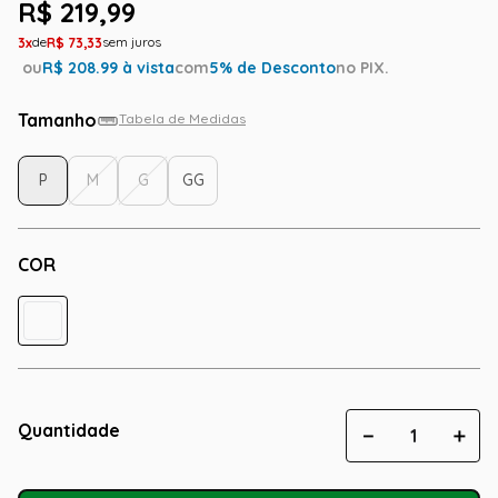
R$
219
,
99
3
R$
73
,
33
ou
R$
208.99
à vista
com
5
% de Desconto
no PIX.
Tamanho
Tabela de Medidas
P
M
G
GG
COR
Quantidade
－
＋